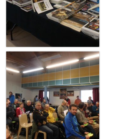
Téléchargements
Echos des Ténèbres
SC Arize Bulletins
Comptes rendus d’AG
Comptes rendus de CA
Comptes rendus des Commissions
Contact