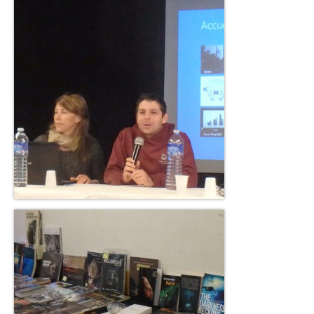
Accès Réglementés
Les accès réglementés spéléo
Les accès réglementés canyon
Galeries Photos
Galerie Classiques
Galerie Karsts
Galerie Canyons
Galerie Explos
Galerie Secours
Blog
Presse