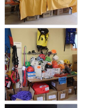
Charte déontologique du spéléologue
Charte déontologique du Canyon
Les professionnels du 09
Les Clubs
SSAPO
Les Rynolfes
GSC
SCAr
SCHS
Topos
Topos