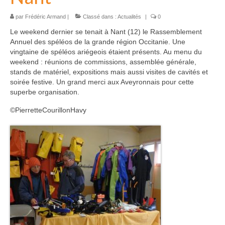
Commissions
par
Frédéric Armand
|
Classé dans :
Actualités
|
0
La commission SSF
Le weekend dernier se tenait à Nant (12) le Rassemblement
Annuel des spéléos de la grande région Occitanie. Une
La commission Canyons
vingtaine de spéléos ariégeois étaient présents. Au menu du
weekend : réunions de commissions, assemblée générale,
La commission EDSC
stands de matériel, expositions mais aussi visites de cavités et
soirée festive. Un grand merci aux Aveyronnais pour cette
La commission WEB
superbe organisation.
©️
PierretteCourillonHavy
La commission scientifique / environnement
Partenaires
Partenaires privilégiés
Pratiquer
Pratiquer la spéléo en Ariège
Préparer sa sortie Spéléo