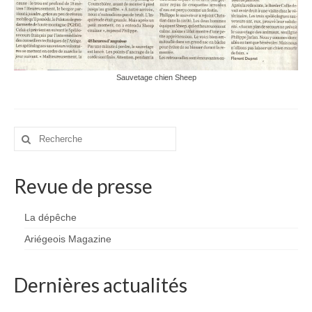
Charte déontologique du spéléologue
Charte déontologique du Canyon
Les professionnels du 09
Sauvetage chien Sheep
Les Clubs
SSAPO
Rechercher
:
Les Rynolfes
Revue de presse
GSC
SCAr
La dépêche
Ariégeois Magazine
SCHS
Topos
Dernières actualités
Topos