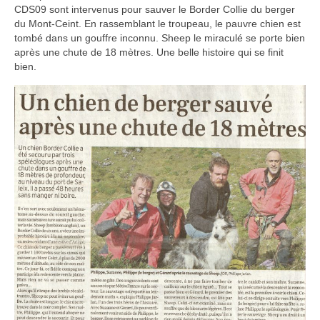
CDS09 sont intervenus pour sauver le Border Collie du berger
Commissions
du Mont-Ceint. En rassemblant le troupeau, le pauvre chien est
tombé dans un gouffre inconnu. Sheep le miraculé se porte bien
La commission SSF
après une chute de 18 mètres. Une belle histoire qui se finit
bien.
La commission Canyons
La commission EDSC
La commission WEB
La commission scientifique / environnement
Partenaires
Partenaires privilégiés
Pratiquer
Pratiquer la spéléo en Ariège
Préparer sa sortie Spéléo