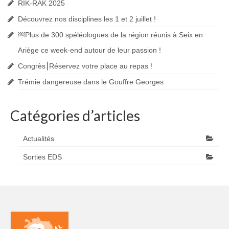
RIK-RAK 2025
Accès Réglementés
Découvrez nos disciplines les 1 et 2 juillet !
Les accès réglementés spéléo
￼Plus de 300 spéléologues de la région réunis à Seix en
Ariège ce week-end autour de leur passion !
Les accès réglementés canyon
Congrès⎮Réservez votre place au repas !
Galeries Photos
Trémie dangereuse dans le Gouffre Georges
Galerie Classiques
Catégories d’articles
Galerie Karsts
Galerie Canyons
Actualités
Galerie Explos
Sorties EDS
Galerie Secours
Blog
Presse