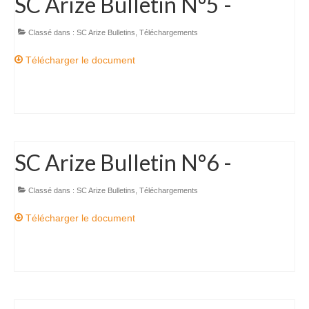
SC Arize Bulletin N°5 -
Accès Réglementés
Classé dans :
SC Arize Bulletins
,
Téléchargements
Les accès réglementés spéléo
Télécharger le document
Les accès réglementés canyon
Galeries Photos
Galerie Classiques
SC Arize Bulletin N°6 -
Galerie Karsts
Galerie Canyons
Classé dans :
SC Arize Bulletins
,
Téléchargements
Galerie Explos
Télécharger le document
Galerie Secours
Blog
Presse