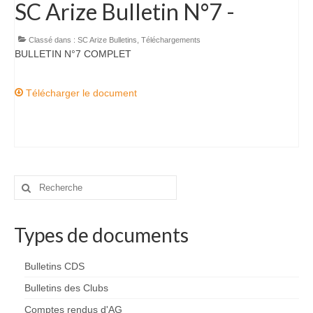
SC Arize Bulletin N°7 -
Téléchargements
Classé dans :
SC Arize Bulletins
,
Téléchargements
Echos des Ténèbres
BULLETIN N°7 COMPLET
SC Arize Bulletins
Télécharger le document
Comptes rendus d’AG
Comptes rendus de CA
Comptes rendus des Commissions
Rechercher
Contact
:
Types de documents
Bulletins CDS
Bulletins des Clubs
Comptes rendus d'AG