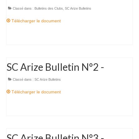
Commissions
Classé dans :
Bulletins des Clubs
,
SC Arize Bulletins
La commission SSF
Télécharger le document
La commission Canyons
La commission EDSC
La commission WEB
SC Arize Bulletin N°2 -
La commission scientifique / environnement
Classé dans :
SC Arize Bulletins
Partenaires
Télécharger le document
Partenaires privilégiés
Pratiquer
Pratiquer la spéléo en Ariège
Préparer sa sortie Spéléo
SC Arize Bulletin N°3 -