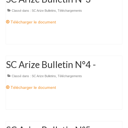
Charte déontologique du spéléologue
Classé dans :
SC Arize Bulletins
,
Téléchargements
Charte déontologique du Canyon
Télécharger le document
Les professionnels du 09
Les Clubs
SSAPO
SC Arize Bulletin N°4 -
Les Rynolfes
GSC
Classé dans :
SC Arize Bulletins
,
Téléchargements
SCAr
Télécharger le document
SCHS
Topos
Topos