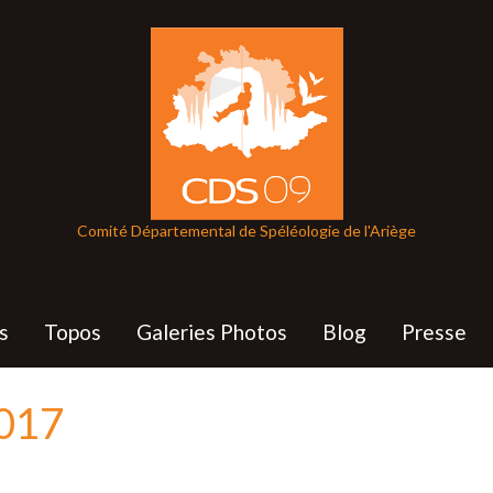
Comité Départemental de Spéléologie de l'Ariège
s
Topos
Galeries Photos
Blog
Presse
017