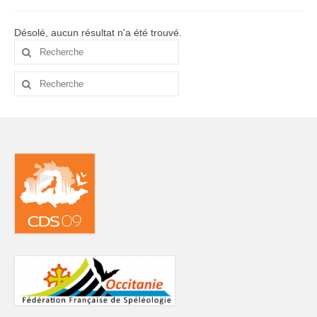
Commissions
Désolé, aucun résultat n'a été trouvé.
La commission SSF
Rechercher
:
La commission Canyons
Rechercher
:
La commission EDSC
La commission WEB
La commission scientifique / environnement
Partenaires
Partenaires privilégiés
Pratiquer
Pratiquer la spéléo en Ariège
Préparer sa sortie Spéléo