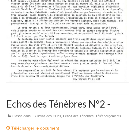
Charte déontologique du spéléologue
Charte déontologique du Canyon
Les professionnels du 09
Les Clubs
SSAPO
Les Rynolfes
GSC
SCAr
Echos des Ténèbres N°2 -
SCHS
Topos
Classé dans :
Bulletins des Clubs
,
Echos des Ténèbres
,
Téléchargements
Télécharger le document
Topos