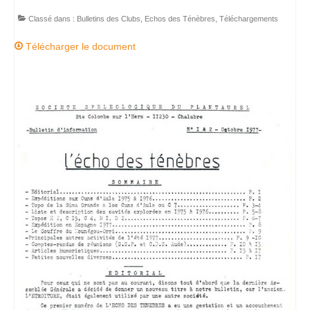
Commissions
Classé dans :
Bulletins des Clubs
,
Echos des Ténèbres
,
Téléchargements
La commission SSF
Télécharger le document
La commission Canyons
La commission EDSC
La commission WEB
La commission scientifique / environnement
Partenaires
Partenaires privilégiés
Pratiquer
Pratiquer la spéléo en Ariège
Préparer sa sortie Spéléo