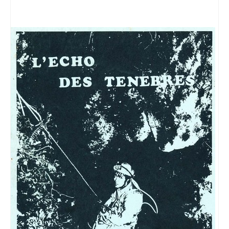
Accès Réglementés
Les accès réglementés spéléo
Les accès réglementés canyon
Galeries Photos
Galerie Classiques
Galerie Karsts
Galerie Canyons
Galerie Explos
Galerie Secours
Blog
Presse