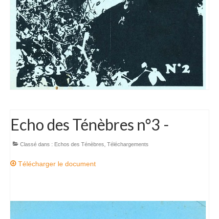
Téléchargements
Echos des Ténèbres
SC Arize Bulletins
Comptes rendus d’AG
Comptes rendus de CA
Comptes rendus des Commissions
Echo des Ténèbres n°3 -
Contact
Classé dans :
Echos des Ténèbres
,
Téléchargements
Télécharger le document