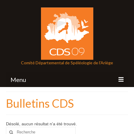
Comité Départemental de Spéléologie de l'Ariège
Menu
CDS
Bulletins CDS
Comité Départemental de spéléologie de
l’Ariège
Désolé, aucun résultat n'a été trouvé.
Le karst ariégeois
Rechercher