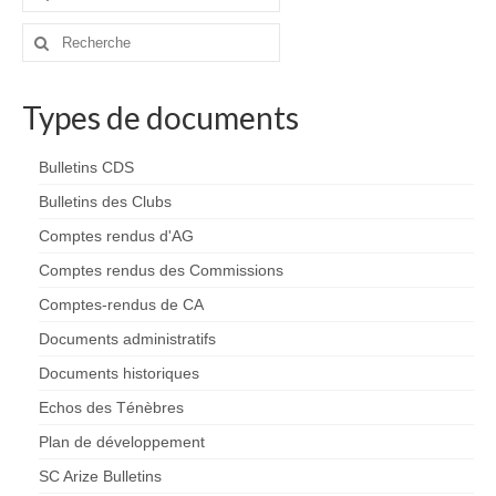
:
Commissions
Rechercher
:
La commission SSF
La commission Canyons
Types de documents
La commission EDSC
Bulletins CDS
La commission WEB
Bulletins des Clubs
Comptes rendus d'AG
La commission scientifique / environnement
Comptes rendus des Commissions
Partenaires
Comptes-rendus de CA
Partenaires privilégiés
Documents administratifs
Documents historiques
Pratiquer
Echos des Ténèbres
Pratiquer la spéléo en Ariège
Plan de développement
Préparer sa sortie Spéléo
SC Arize Bulletins