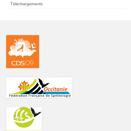
Téléchargements
Charte déontologique du spéléologue
Charte déontologique du Canyon
Les professionnels du 09
Les Clubs
SSAPO
Les Rynolfes
GSC
SCAr
SCHS
Topos
Topos