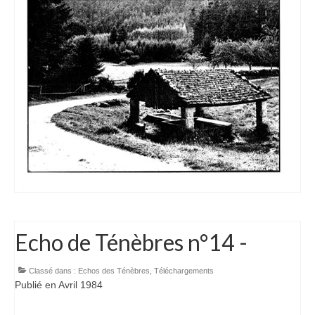
Charte déontologique du spéléologue
Charte déontologique du Canyon
Les professionnels du 09
Les Clubs
SSAPO
Les Rynolfes
GSC
SCAr
Echo de Ténèbres n°14 -
SCHS
Topos
Classé dans :
Echos des Ténèbres
,
Téléchargements
Publié en Avril 1984
Topos