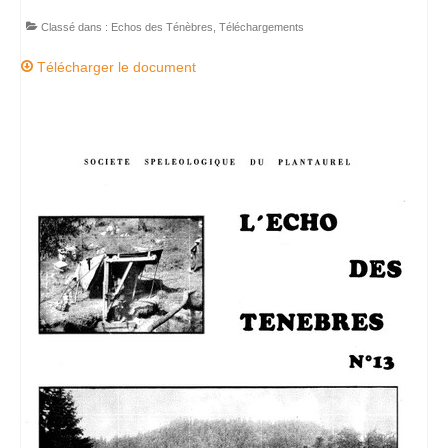
Commissions
Classé dans :
Echos des Ténèbres
,
Téléchargements
La commission SSF
Télécharger le document
La commission Canyons
La commission EDSC
La commission WEB
La commission scientifique / environnement
Partenaires
Partenaires privilégiés
Pratiquer
Pratiquer la spéléo en Ariège
Préparer sa sortie Spéléo