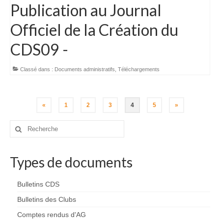
Publication au Journal
Officiel de la Création du
CDS09 -
Classé dans :
Documents administratifs
,
Téléchargements
Navigation
«
1
2
3
4
5
»
des
Rechercher
:
articles
Types de documents
Bulletins CDS
Bulletins des Clubs
Comptes rendus d'AG