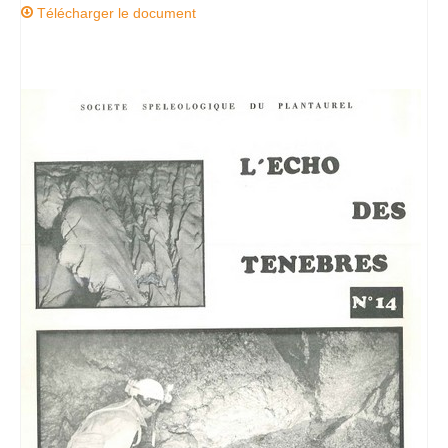
Télécharger le document
Accès Réglementés
Les accès réglementés spéléo
Les accès réglementés canyon
Galeries Photos
Galerie Classiques
Galerie Karsts
Galerie Canyons
Galerie Explos
Galerie Secours
Blog
Presse