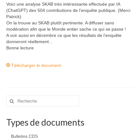
Voici une analyse SKAB très intéressante effectuée par IA
Commissions
(ChatGPT) des 504 contributions de l’enquête publique. (Merci
Patrick)
La commission SSF
On la trouve au SKAB plutôt pertinente. A diffuser sans
modération afin que le Monde entier sache ce qui se passe !
La commission Canyons
A voir aussi en décembre ce que les résultats de l’enquête
donneront réellement…
La commission EDSC
Bonne lecture
La commission WEB
Télécharger le document
La commission scientifique / environnement
Partenaires
Partenaires privilégiés
Rechercher
:
Pratiquer
Types de documents
Pratiquer la spéléo en Ariège
Préparer sa sortie Spéléo
Bulletins CDS