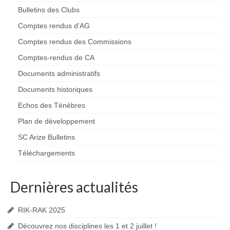
Charte déontologique du spéléologue
Bulletins des Clubs
Comptes rendus d'AG
Charte déontologique du Canyon
Comptes rendus des Commissions
Les professionnels du 09
Comptes-rendus de CA
Les Clubs
Documents administratifs
Documents historiques
SSAPO
Echos des Ténèbres
Les Rynolfes
Plan de développement
GSC
SC Arize Bulletins
Téléchargements
SCAr
SCHS
Dernières actualités
Topos
RIK-RAK 2025
Topos
Découvrez nos disciplines les 1 et 2 juillet !