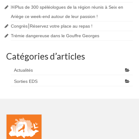
Accès Réglementés
￼Plus de 300 spéléologues de la région réunis à Seix en
Ariège ce week-end autour de leur passion !
Les accès réglementés spéléo
Congrès⎮Réservez votre place au repas !
Les accès réglementés canyon
Trémie dangereuse dans le Gouffre Georges
Galeries Photos
Catégories d’articles
Galerie Classiques
Galerie Karsts
Actualités
Sorties EDS
Galerie Canyons
Galerie Explos
Galerie Secours
Blog
Presse