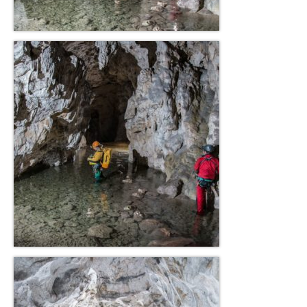
Accès Réglementés
Les accès réglementés spéléo
Les accès réglementés canyon
Galeries Photos
Galerie Classiques
Galerie Karsts
Galerie Canyons
Galerie Explos
Galerie Secours
Blog
Presse