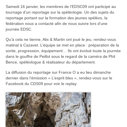
Commissions
Samedi 16 janvier, les membres de l’EDSC09 ont participé au
tournage d’un reportage sur la spéléologie. Un des sujets du
La commission SSF
reportage portant sur la formation des jeunes spéléos, la
fédération nous a contacté afin de nous suivre lors d’une
La commission Canyons
journée EDSC.
La commission EDSC
Qu’à cela ne tienne, Alix & Martin ont joué le jeu, rendez-vous
matinal à Cazavet. L’équipe se met en place : préparation de la
La commission WEB
sortie, progression, équipement… Ils ont évolué toute la journée
dans le gouffre de Peillot sous le regard de la caméra de Phil
Bence, spéléologue & réalisateur du département.
La commission scientifique / environnement
La diffusion du reportage sur France O a eu lieu dimanche
Partenaires
dernier dans l’émission « L’esprit bleu », rendez-vous sur le
Facebook du CDS09 pour voir le replay.
Partenaires privilégiés
Pratiquer
Pratiquer la spéléo en Ariège
Préparer sa sortie Spéléo