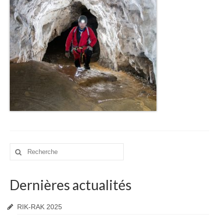
Téléchargements
Echos des Ténèbres
SC Arize Bulletins
Comptes rendus d’AG
Comptes rendus de CA
Comptes rendus des Commissions
Contact
Rechercher
:
Dernières actualités
RIK-RAK 2025