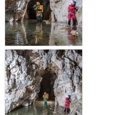
Charte déontologique du spéléologue
Charte déontologique du Canyon
Les professionnels du 09
Les Clubs
SSAPO
Les Rynolfes
GSC
SCAr
SCHS
Topos
Topos