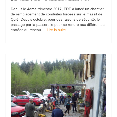
Charte déontologique du spéléologue
Depuis le 4ème trimestre 2017, EDF a lancé un chantier
de remplacement de conduites forcées sur le massif de
Charte déontologique du Canyon
Quié. Depuis octobre, pour des raisons de sécurité, le
passage par la passerelle pour se rendre aux différentes
Les professionnels du 09
entrées du réseau …
Lire la suite­­
Les Clubs
SSAPO
Les Rynolfes
GSC
SCAr
SCHS
Topos
Topos