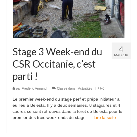
Accès Réglementés
Les accès réglementés spéléo
Les accès réglementés canyon
Galeries Photos
4
Stage 3 Week-end du
MAI 2018
Galerie Classiques
CSR Occitanie, c’est
Galerie Karsts
parti !
Galerie Canyons
par
Frédéric Armand
|
Classé dans :
Actualités
|
0
Galerie Explos
Le premier week-end du stage perf et prépa initiateur a
eu lieu à Belesta. Il y a deux semaines, 8 stagiaires et 4
Galerie Secours
cadres se sont retrouvés dans la forêt de Belesta pour le
premier des trois week-ends du stage. …
Lire la suite­­
Blog
Presse