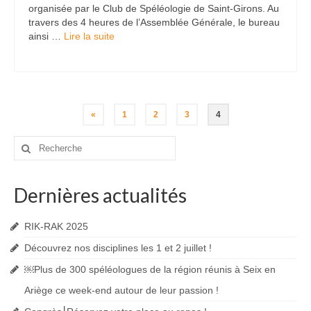
organisée par le Club de Spéléologie de Saint-Girons. Au
travers des 4 heures de l’Assemblée Générale, le bureau
ainsi …
Lire la suite­­
Navigation
«
1
2
3
4
des
Rechercher
:
articles
Dernières actualités
RIK-RAK 2025
Découvrez nos disciplines les 1 et 2 juillet !
￼Plus de 300 spéléologues de la région réunis à Seix en
Ariège ce week-end autour de leur passion !