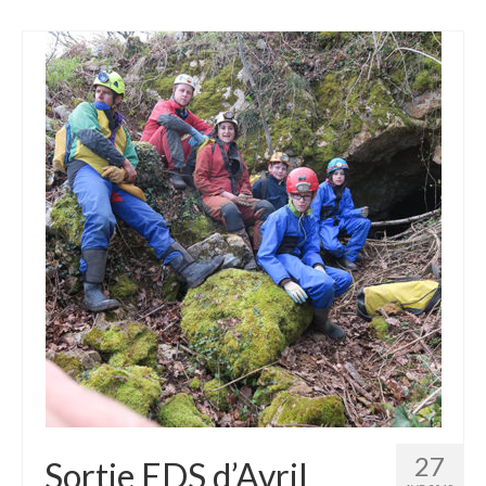
Téléchargements
Echos des Ténèbres
SC Arize Bulletins
Comptes rendus d’AG
Comptes rendus de CA
Comptes rendus des Commissions
Contact
27
Sortie EDS d’Avril