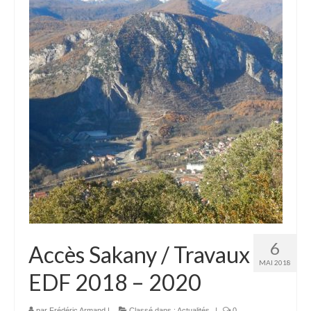
Commissions
La commission SSF
La commission Canyons
La commission EDSC
La commission WEB
La commission scientifique / environnement
Partenaires
Partenaires privilégiés
Pratiquer
6
Accès Sakany / Travaux
MAI 2018
Pratiquer la spéléo en Ariège
EDF 2018 – 2020
Préparer sa sortie Spéléo
par
Frédéric Armand
|
Classé dans :
Actualités
|
0