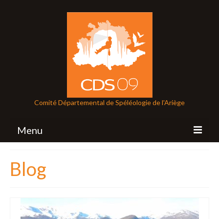
Comité Départemental de Spéléologie de l'Ariège
Menu
CDS
Blog
Comité Départemental de spéléologie de
l’Ariège
Le karst ariégeois